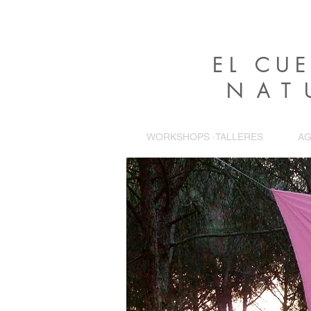
EL CU
NAT
WORKSHOPS ·TALLERES
AG