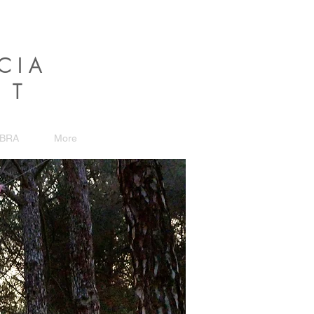
CIA
NT
OBRA
More