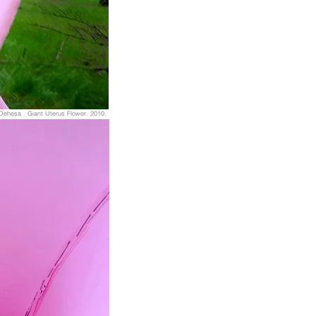
a Dehesa . Giant Uterus Flower. 2010.