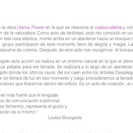
 la obra
Uterus Flowe
r en la que se relaciona el
cuerpo-planta
y com
n de la naturaleza
. Como acto de fertilidad, este rito consistió en 
 en tela rosa elástica, monte arriba en un atardecer hacia un bosque 
grupo participaron de este momento lleno de alegría y magia. La 
s de espuma de colores. Después de este acto nos recogímos el bos
egido esta acción se realiza en un entorno natural en la que el úter
s pétalos para ser llenada. Se realizará a lo largo de un atardecer
gido donde los últimos rayos del sol caen entre los árboles.Despleg
flor se llenará de luz en ese momento y luego procederemos al llena
olores que tiraremos dentro del orificio. Es un acto de creación , el 
e que el lenguaje,
ación subliminal.
epresenta el gusto y
sí mismo."
Bourgeois