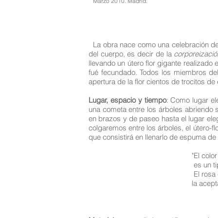
Marzo 2010. Madrid.
La obra nace como una celebración de
del cuerpo, es decir de la
corporeizació
llevando un útero flor gigante realizado
fué fecundado. Todos los miembros del 
apertura de la flor cientos de trocito
Lugar, espacio y tiempo
: Como lugar el
una cometa entre los árboles abriendo su
en brazos y de paseo hasta el lugar ele
colgaremos entre los árboles, el útero-
que consistirá en llenarlo de espuma de c
"El color es más fuert
es un tipo de comunic
El rosa es femenino, r
la aceptación de 
Louise 