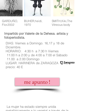
GARDUÑO,
BUHER,heidi,
SMITH,Kiki,The
Flor.2002
1970
Vitreous body
Impartido por Valerie de la Dehesa. artista y
fotoperiodista.
DIAS: Viernes a Domingo. 16,17 y 18 de
Diciembre.
HORARIO: 4:30 h a 7:30 h Viernes
11:00 h a 2:00 y de 4:00 a 7:00 el Sábado
11.00 a 2.00 Domingo
LUGAR: HARINERA de ZARAGOZA
precio: 40 E
me apunto !
La mujer ha estado siempre unida
metafóricamente a lo vegetal a través de la