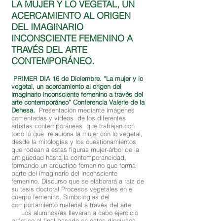
LA MUJER Y LO VEGETAL, UN
ACERCAMIENTO AL ORIGEN
DEL IMAGINARIO
INCONSCIENTE FEMENINO A
TRAVÉS DEL ARTE
CONTEMPORÁNEO.
PRIMER DIA 16 de Diciembre. “La mujer y lo
vegetal, un acercamiento al origen del
imaginario inconsciente femenino a través del
arte contemporáneo” Conferencia Valerie de la
Dehesa.
Presentación mediante imágenes
comentadas y vídeos de los diferentes
artistas contemporáneas que trabajan con
todo lo que relaciona la mujer con lo vegetal,
desde la mitologías y los cuestionamientos
que rodean a estas figuras mujer-árbol de la
antigüedad hasta la contemporaneidad,
formando un arquetipo femenino que forma
parte del imaginario del inconsciente
femenino. Discurso que se elaborará a raíz de
su tesis doctoral Procesos vegetales en el
cuerpo femenino. Simbologías del
comportamiento material a través del arte
Los alumnos/as llevaran a cabo ejercicio
práctico al final basado en estos discursos